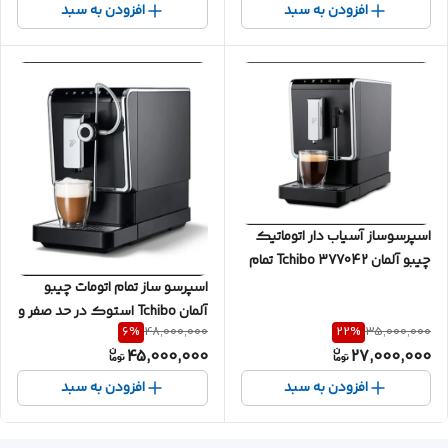
کارکرد دستگاه متفاوت می
افزودن به سبد
افزودن به سبد
باشد،محصول گرید D می باشد و
(گرید **B_A_Aو C)موجود می
باشد_فبل از خرید تماس بگیرید
اسپرسوساز آسیاب دار اتوماتیک
چیبو آلمان 377042 Tchibo تمام
حرفه ای استوک اروپایی بستگی
اسپرسو ساز تمام اتومات چیبو
به تمیزی و استهلاک و کارکرد و
آلمان Tchibo استوک در حد صفر و
6
%
22
%
وضعیت ظاهری بدنه دارای گرید
48,000,000
35,000,000
کارکرده،قبل از خرید تماس
45,000,000
27,000,000
بندیهای A.B.C.D با قیمتها متفاوت
بگیرید قیمتها برحسب تمیزی و
می باشد این محصول گرید D می
کارکرد دستگاه متفاوت می
افزودن به سبد
افزودن به سبد
باشد
باشد،محصول گرید +A می باشد
و (گرید B.C_A.D)موجود می