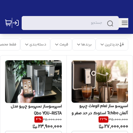
جدیدترین
برندها
قیمت
دسته‌بندی
فقط محصو
اسپرسو ساز تمام اتومات چیبو
اسپرسوساز نسپرسو چیبو مدل
آلمان Tchibo استوک در حد صفر و
Qbo YOU-RISTA
4
%
22
%
25,000,000
35,000,000
کارکرده،قبل از خرید تماس
23,900,000
27,000,000
بگیرید قیمتها برحسب تمیزی و