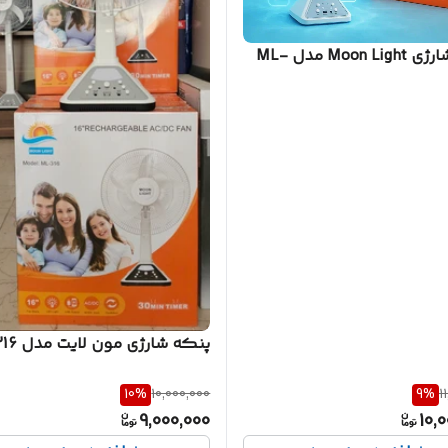
پنکه شارژی Moon Light مدل ML-
پنکه شارژی مون لایت مدل 316
10
%
10,000,000
9
%
1
9,000,000
10,