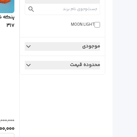
MOON LIGHT
31۷
موجودی
محدوده قیمت
1,000,000
000,000