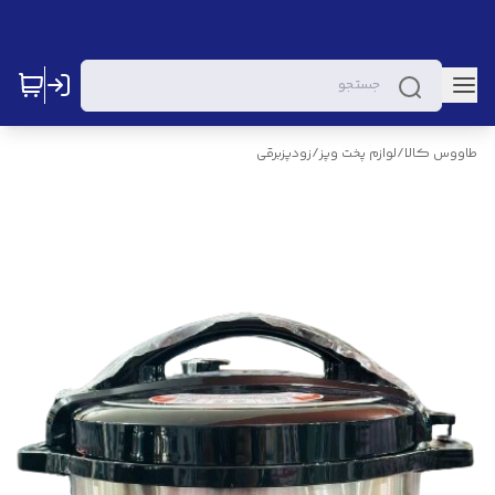
طاووس کالا
/
لوازم پخت وپز
/
زودپزبرقی