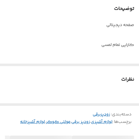
توضیحات
صفحه دیجیتالی
کارایی تمام لمسی
توان 1600 وات
نظرات
20 برنامه پخت
مصرف انرژی +A
دسته‌بندی
:
زودپزبرقی
برچسب‌ها :
لوازم آشپزی
،
زودپز برقی
،
مولتی کوکر
،
لوازم آشپزخانه
دارای محافظ دمای بالا