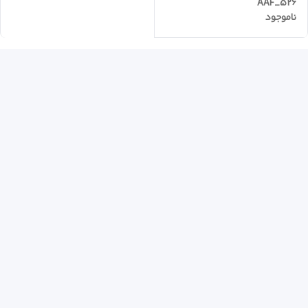
AAF_526
ناموجود