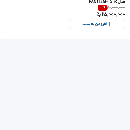
مدل PANTI ‎SM-1511X
10
%
28,000,000
25,000,000
افزودن به سبد